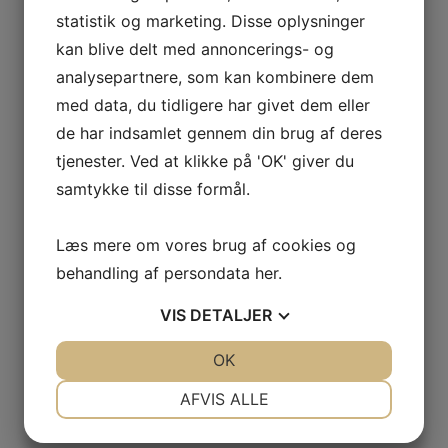
statistik og marketing. Disse oplysninger
kan blive delt med annoncerings- og
analysepartnere, som kan kombinere dem
Pharma Classic Ø43 125 ml
med data, du tidligere har givet dem eller
de har indsamlet gennem din brug af deres
Varenummer:
3506
tjenester. Ved at klikke på 'OK' giver du
samtykke til disse formål.
Volume (ml):
125
Læs mere om vores brug af cookies og
Materiale:
HDPE
behandling af persondata
her
.
Gevindstørrelse (mm):
Ø43
VIS
DETALJER
Diameter (mm):
45
JA
NEJ
OK
JA
NEJ
NØDVENDIGE
PRÆFERENCER
AFVIS ALLE
Højde (mm):
96
JA
NEJ
JA
NEJ