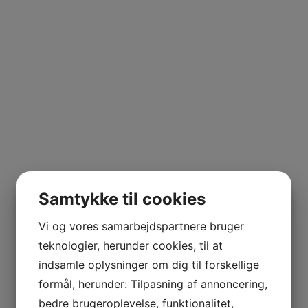
Højde (mm):
68
Pharma Classic Ø43 100 ml
Varenummer:
3505
Volume (ml):
100
Samtykke til cookies
Materiale:
HDPE
Vi og vores samarbejdspartnere bruger
Gevindstørrelse (mm):
Ø43
teknologier, herunder cookies, til at
indsamle oplysninger om dig til forskellige
Diameter (mm):
45
formål, herunder: Tilpasning af annoncering,
bedre brugeroplevelse, funktionalitet,
Højde (mm):
83