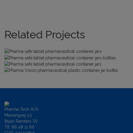
Related Projects
Pharma-Tech A/S
Messingvej 23
8940 Randers SV
Tlf.
86 48 11 66