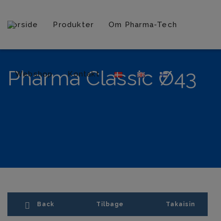
Forside
Produkter
Om Pharma-Tech
Pharma Classic Ø43
Webshop
Kontakt
Back
Tilbage
Takaisin