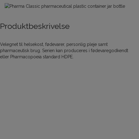
Produktbeskrivelse
Velegnet til helsekost, fødevarer, personlig pleje samt
pharmaceutisk brug. Serien kan produceres i fødevaregodkendt
eller Pharmacopoeia standard HDPE.
Pharma Classic Ø43 50 ml
Varenummer:
3503
Volume (ml):
50
Materiale:
HDPE
Gevindstørrelse (mm):
Ø43