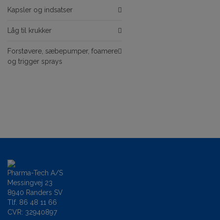
Kapsler og indsatser
Låg til krukker
Forstøvere, sæbepumper, foamere
og trigger sprays
Pharma-Tech A/S
Messingvej 23
8940 Randers SV
Tlf.
86 48 11 66
CVR: 32940897