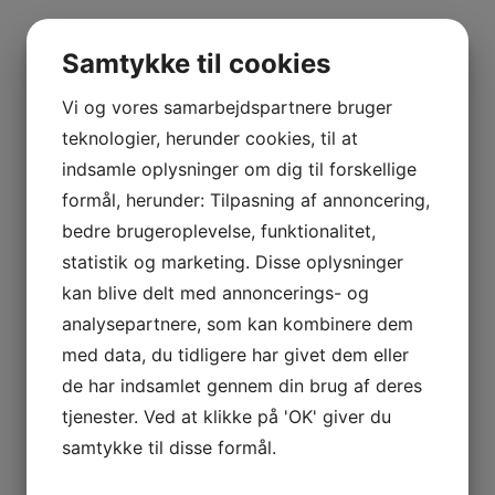
Pharma Vision Ø43
0
Samtykke til cookies
Vi og vores samarbejdspartnere bruger
teknologier, herunder cookies, til at
Pharma Safe 1
0
indsamle oplysninger om dig til forskellige
formål, herunder: Tilpasning af annoncering,
bedre brugeroplevelse, funktionalitet,
statistik og marketing. Disse oplysninger
kan blive delt med annoncerings- og
Pharma Safe 2
0
analysepartnere, som kan kombinere dem
med data, du tidligere har givet dem eller
de har indsamlet gennem din brug af deres
tjenester. Ved at klikke på 'OK' giver du
Pharma Safe 3
0
samtykke til disse formål.