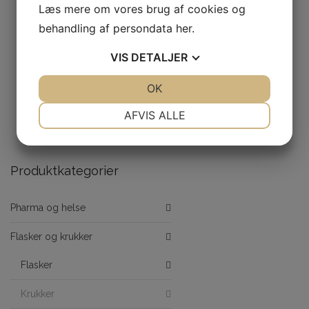
Læs mere om vores brug af cookies og
behandling af persondata
her
.
VIS
DETALJER
Genbrugsplast fra gamle
0
fiskenet
JA
NEJ
OK
JA
NEJ
NØDVENDIGE
PRÆFERENCER
AFVIS ALLE
JA
NEJ
JA
NEJ
PET-krukker
0
MARKETING
STATISTIK
Produktkategorier
Pharma og helse
Flasker og krukker
Flasker
Krukker